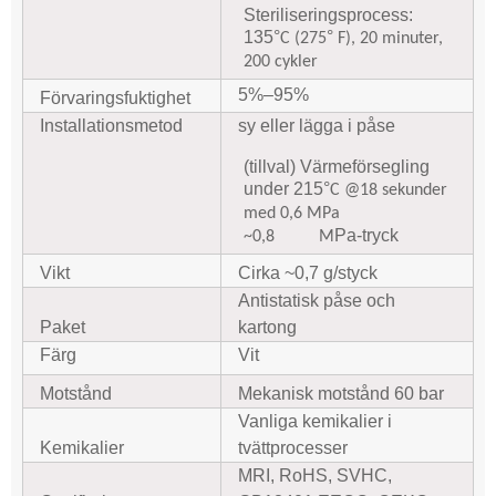
Steriliseringsprocess:
135
°
°
C (275
F), 20 minuter,
200 cykler
5%–95%
Förvaringsfuktighet
Installationsmetod
sy eller lägga i påse
(tillval) Värmeförsegling
under 215
°
C @18 sekunder
med 0,6 MPa
Pa-tryck
~0,8
M
Vikt
Cirka ~0,7 g/styck
Antistatisk påse och
Paket
kartong
Färg
Vit
Motstånd
Mekanisk motstånd 60 bar
Vanliga kemikalier i
Kemikalier
tvättprocesser
MRI, RoHS, SVHC,