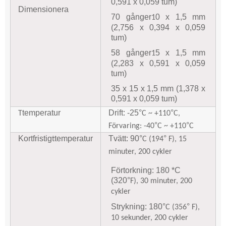
0,591 x 0,059 tum)
Dimensionera
70 gånger
0 x 1,5 mm
1
(2,756 x 0,394 x 0,059
tum)
58 gånger
5 x 1,5 mm
1
(2,283 x 0,591 x 0,059
tum)
35 x 15 x 1,5 mm (1,378 x
0,591 x 0,059 tum)
temperatur
Drift: -25
°
°
T
C ~ +110
C,
°
°
Förvaring: -4
0
C ~ +110
C
Kortfristig
temperatur
Tvätt: 90
°
°
t
C (194
F), 15
minuter, 200 cykler
Förtorkning: 180 *C
(320
°
F), 30 minuter, 200
cykler
Strykning: 180
°
°
C (356
F),
10 sekunder, 200 cykler