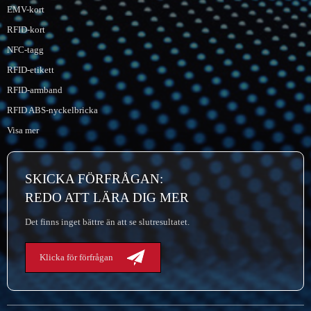
EMV-kort
RFID-kort
NFC-tagg
RFID-etikett
RFID-armband
RFID ABS-nyckelbricka
Visa mer
SKICKA FÖRFRÅGAN:
REDO ATT LÄRA DIG MER
Det finns inget bättre än att se slutresultatet.
Klicka för förfrågan