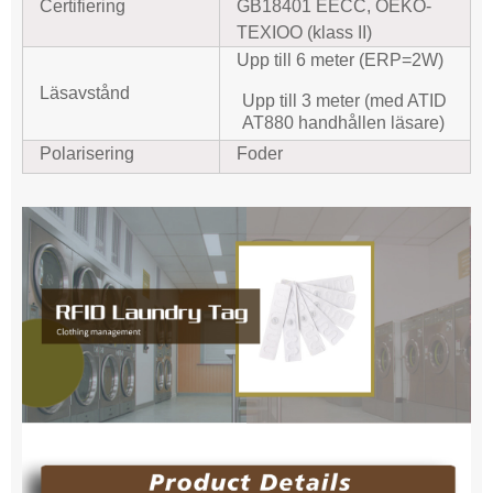
Certifiering
GB18401 EECC, OEKO-
TEXIOO (klass II)
Upp till 6 meter (ERP=2W)
Läsavstånd
Upp till 3 meter (med ATID
AT880 handhållen läsare)
Polarisering
Foder