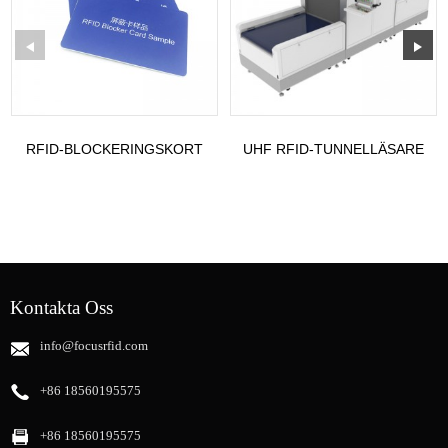
RFID-BLOCKERINGSKORT
UHF RFID-TUNNELLÄSARE
FÖR PLÅNBOKSSÄKERHET
MODELL: ST-TR1
Kontakta Oss
info@focusrfid.com
+86 18560195575
+86 18560195575