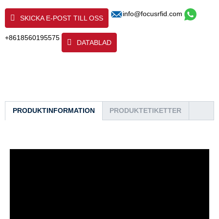
info@focusrfid.com
SKICKA E-POST TILL OSS
+8618560195575
DATABLAD
PRODUKTINFORMATION
PRODUKTETIKETTER