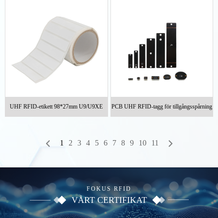
UHF RFID-etikett 98*27mm U9/U9XE
PCB UHF RFID-tagg för tillgångsspårning
1
2
3
4
5
6
7
8
9
10
11
FOKUS RFID
VÅRT CERTIFIKAT