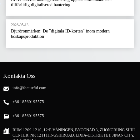
tillförlitlig digitaliserad hantering.
2026-05-13
Djuröronmärken: De "digitala ID-korten" inom modern
boskapsproduktion
Kontakta Oss
info@focusrfid.com
+86 18560195575
+86 18560195575
RUM 1209-1210, 12:E VÅNINGEN, BYGGNAD 3, ZHONGRUNG SHIJI
CENTER, NR 12111JINGSHIROAD, LIXIA-DISTRIKTET, JINAN CITY,