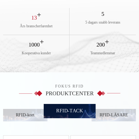
+
5
13
5 dagars snabb leverans
Års branscherfarenhet
+
+
1000
200
Kooperativa kunder
Teammedlemmar
FOKUS RFID
PRODUKTCENTER
RFID-TACK
RFID-kort
RFID-LÄSARE