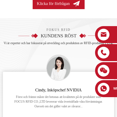
Klicka för förfrågan
FOKUS RFID
KUNDENS RÖST
Vi är experter och har fokuserat på utveckling och produktion av RFID-produkter i 15 år.
W
Cindy, Inköpschef NVIDIA
Först och främst måste det betonas att kvaliteten på de produkter som
FOCUS RFID CO.,LTD levererar vida överträffade våra förväntningar.
Oavsett om det gäller valet av råvaror...