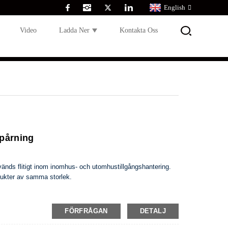
English
Video
Ladda Ner
Kontakta Oss
pårning
vänds flitigt inom inomhus- och utomhustillgångshantering.
dukter av samma storlek.
FÖRFRÅGAN
DETALJ