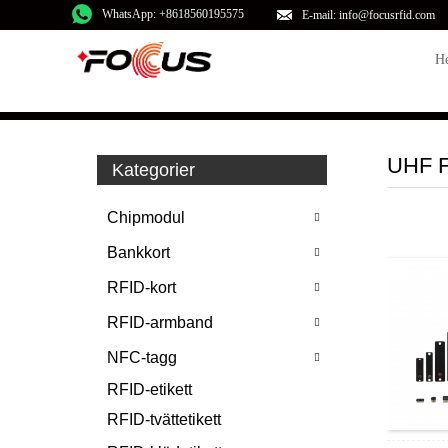
WhatsApp: +8618560195575
E-mail: info@focusrfid.com
H
UHF F
Kategorier
Chipmodul
Bankkort
RFID-kort
RFID-armband
NFC-tagg
RFID-etikett
RFID-tvättetikett