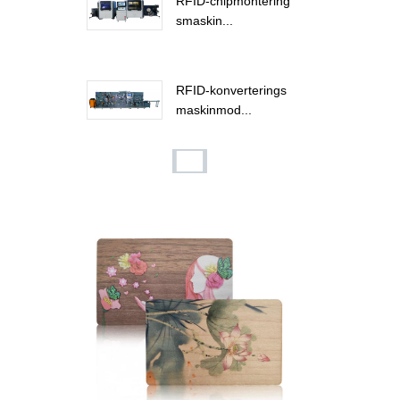
RFID-chipmontering
smaskin...
RFID-konverterings
maskinmod...
RFID-nyckelkort i trä