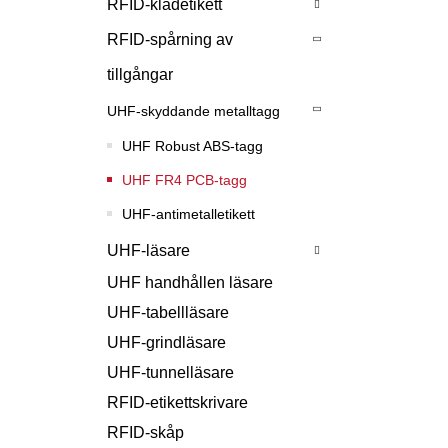
RFID-klädetikett
RFID-spårning av
tillgångar
UHF-skyddande metalltagg
UHF Robust ABS-tagg
UHF FR4 PCB-tagg
UHF-antimetalletikett
UHF-läsare
UHF handhållen läsare
UHF-tabellläsare
UHF-grindläsare
UHF-tunnelläsare
RFID-etikettskrivare
RFID-skåp